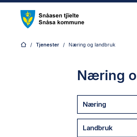
Nye Snåsa
Du er her:
Tjenester
Næring og landbruk
Næring o
Næring
Landbruk