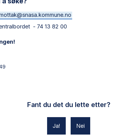
l å søke?
tmottak@snasa.kommune.no
entralbordet - 74 13 82 00
ingen!
:49
Fant du det du lette etter?
Ja
Nei