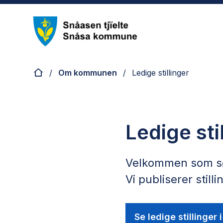
Nye Snåsa
Du er her:
Om kommunen
Ledige stillinger
Ledige sti
Velkommen som søk
Vi publiserer
Se ledige stillinge