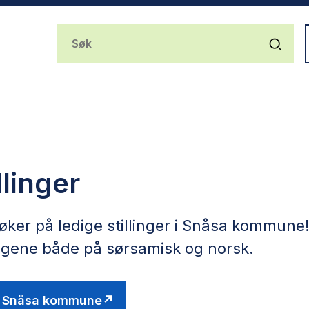
llinger
er på ledige stillinger i Snåsa kommune
 stillingene både på sørsamisk o
r i Snåsa kommune