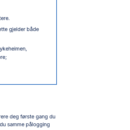
tere.
ette gjelder både
sykeheimen,
re;
trere deg første gang du
er du samme pålogging