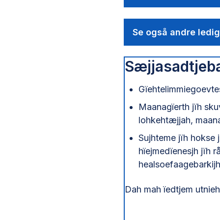
Se også andre ledige
Sæjjasadtjeba
Gïehtelimmiegoevtes
Maanagïerth jïh sku
lohkehtæjjah, maana
Sujhteme jïh hokse 
hïejmedïenesjh jïh 
healsoefaagebarkij
Dah mah ïedtjem utnieh