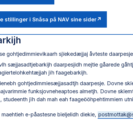
 stillinger i Snåsa på NAV sine sider
rkijh
e gohtjedimmievikaarh sjïekedæjjaj åvteste daarpesje
vlh sæjjasadtjebarkijh daarpesjidh mejtie gåarede gåh
gïertelohkehtæjjah jïh faagebarkijh.
jienebh gohtjedimmiesæjjasadtjh daarpesje. Dovne skï
råajvarimmie funksjovneheaptoes almetjh. Dovne skïemt
h, studeenth jïh dah mah eah faageööhpehtimmiem utni
 maehtieh e-påastesne bïeljelidh diekie,
postmottak@