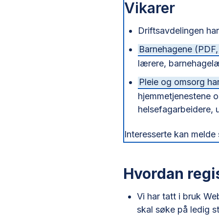
Vikarer
Driftsavdelingen har
Barnehagene
(PDF,
lærere, barnehagel
Pleie og omsorg har 
hjemmetjenestene og
helsefagarbeidere, 
Interesserte kan melde 
Hvordan regi
Vi har tatt i bruk W
skal søke på ledig s