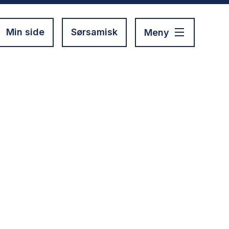
Min side
Sørsamisk
Meny
!
g norsk.