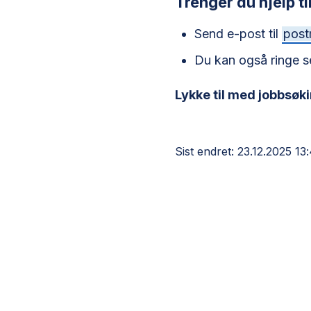
Trenger du hjelp ti
Send e-post til
pos
Du kan også ringe s
Lykke til med jobbsøk
Sist endret
23.12.2025 13