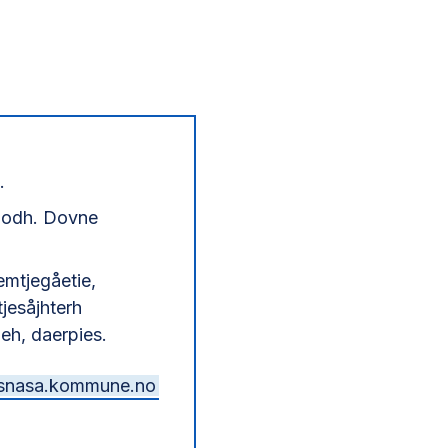
.
tjodh. Dovne
emtjegåetie,
jesåjhterh
eh, daerpies.
snasa.kommune.no