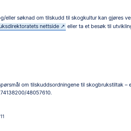
/eller søknad om tilskudd til skogkultur kan gjøres ve
uksdirektoratets nettside
eller ta et besøk til utvikli
spørsmål om tilskuddsordningene til skogbrukstiltak – e
– 74138200/48057610.
11